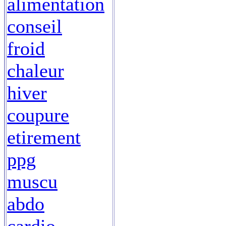
alimentation
conseil
froid
chaleur
hiver
coupure
etirement
ppg
muscu
abdo