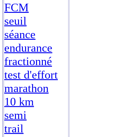
FCM
seuil
séance
endurance
fractionné
test d'effort
marathon
10 km
semi
trail