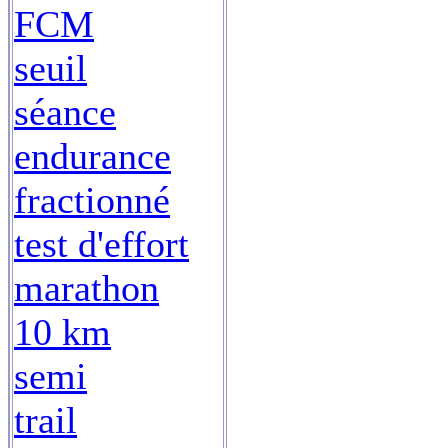
FCM
seuil
séance
endurance
fractionné
test d'effort
marathon
10 km
semi
trail