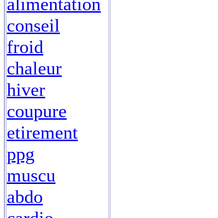
alimentation
conseil
froid
chaleur
hiver
coupure
etirement
ppg
muscu
abdo