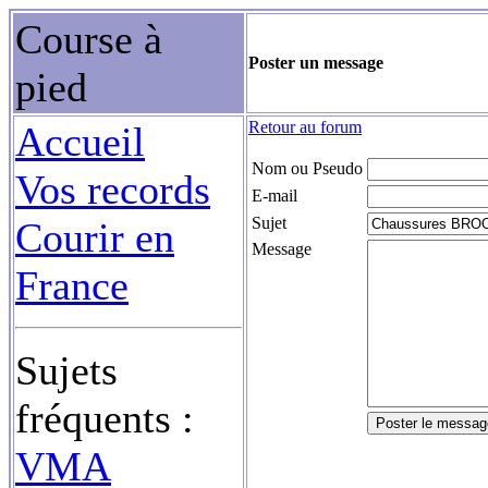
Course à
Poster un message
pied
Retour au forum
Accueil
Nom ou Pseudo
Vos records
E-mail
Sujet
Courir en
Message
France
Sujets
fréquents :
VMA