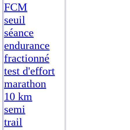
FCM
seuil
séance
endurance
fractionné
test d'effort
marathon
10 km
semi
trail