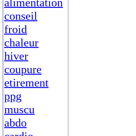
alimentation
conseil
froid
chaleur
hiver
coupure
etirement
ppg
muscu
abdo