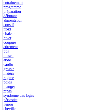
entrainement
programme
préparation
débutant
alimentation
conseil
froid
chaleur
hiver
coupure
etirement
ppg
muscu
abdo
cardio
grossir
maigrir
regime
poids
manger
repas
syndrome des loges
périostite
genou
cheville