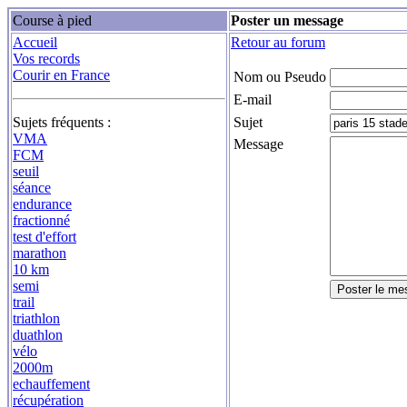
Course à pied
Poster un message
Accueil
Retour au forum
Vos records
Courir en France
Nom ou Pseudo
E-mail
Sujets fréquents :
Sujet
VMA
Message
FCM
seuil
séance
endurance
fractionné
test d'effort
marathon
10 km
semi
trail
triathlon
duathlon
vélo
2000m
echauffement
récupération