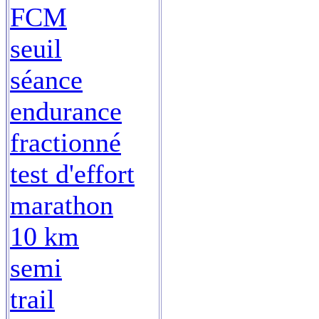
FCM
seuil
séance
endurance
fractionné
test d'effort
marathon
10 km
semi
trail