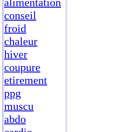
alimentation
conseil
froid
chaleur
hiver
coupure
etirement
ppg
muscu
abdo