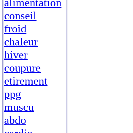
alimentation
conseil
froid
chaleur
hiver
coupure
etirement
ppg
muscu
abdo