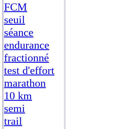
FCM
seuil
séance
endurance
fractionné
test d'effort
marathon
10 km
semi
trail