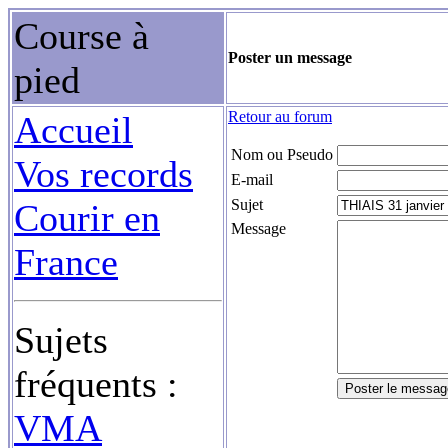
Course à
Poster un message
pied
Retour au forum
Accueil
Nom ou Pseudo
Vos records
E-mail
Sujet
Courir en
Message
France
Sujets
fréquents :
VMA