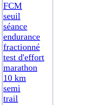
FCM
seuil
séance
endurance
fractionné
test d'effort
marathon
10 km
semi
trail