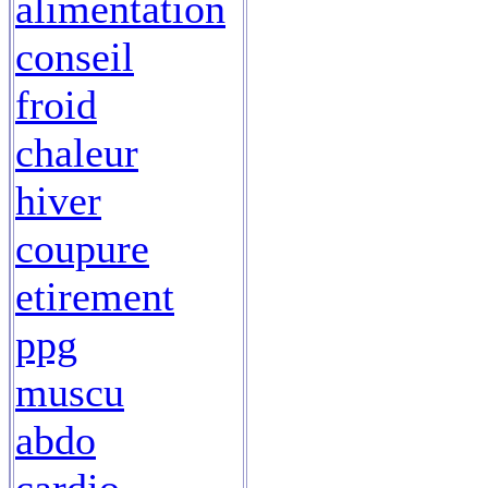
alimentation
conseil
froid
chaleur
hiver
coupure
etirement
ppg
muscu
abdo