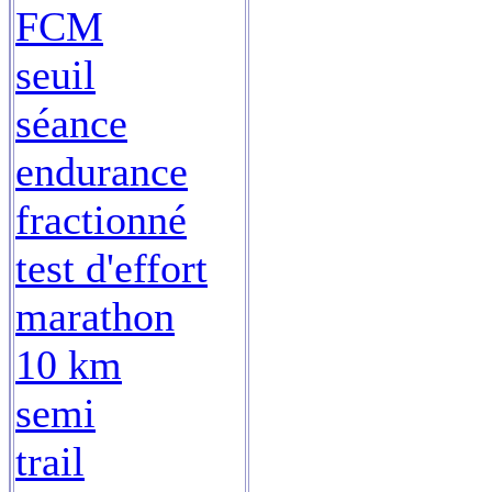
FCM
seuil
séance
endurance
fractionné
test d'effort
marathon
10 km
semi
trail