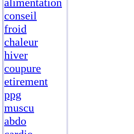
alimentation
conseil
froid
chaleur
hiver
coupure
etirement
ppg
muscu
abdo