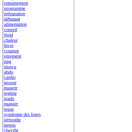
entrainement
programme
préparation
débutant
alimentation
conseil
froid
chaleur
hiver
coupure
etirement
ppg
muscu
abdo
cardio
grossir
maigrir
regime
poids
manger
repas
syndrome des loges
périostite
genou
cheville