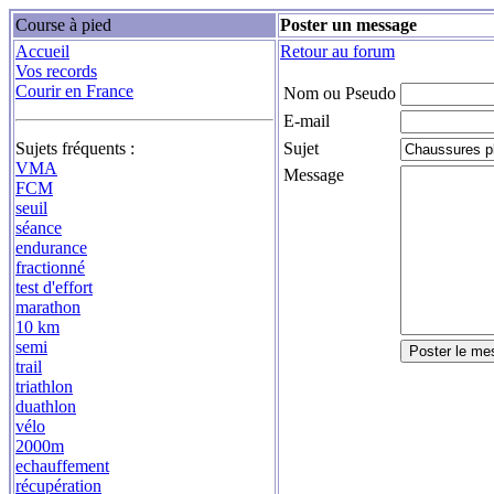
Course à pied
Poster un message
Accueil
Retour au forum
Vos records
Courir en France
Nom ou Pseudo
E-mail
Sujets fréquents :
Sujet
VMA
Message
FCM
seuil
séance
endurance
fractionné
test d'effort
marathon
10 km
semi
trail
triathlon
duathlon
vélo
2000m
echauffement
récupération