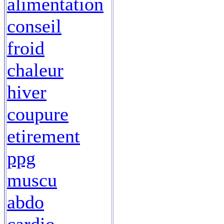
alimentation
conseil
froid
chaleur
hiver
coupure
etirement
ppg
muscu
abdo