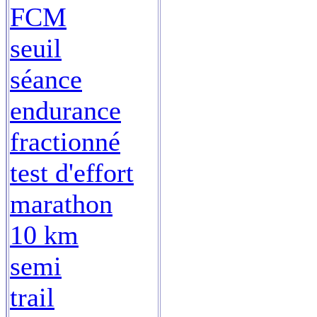
FCM
seuil
séance
endurance
fractionné
test d'effort
marathon
10 km
semi
trail