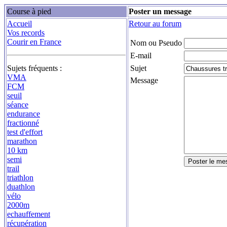
Course à pied
Poster un message
Accueil
Retour au forum
Vos records
Courir en France
Nom ou Pseudo
E-mail
Sujets fréquents :
Sujet
VMA
Message
FCM
seuil
séance
endurance
fractionné
test d'effort
marathon
10 km
semi
trail
triathlon
duathlon
vélo
2000m
echauffement
récupération