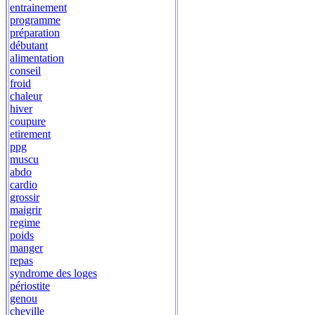
entrainement
programme
préparation
débutant
alimentation
conseil
froid
chaleur
hiver
coupure
etirement
ppg
muscu
abdo
cardio
grossir
maigrir
regime
poids
manger
repas
syndrome des loges
périostite
genou
cheville