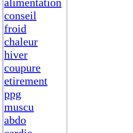
alimentation
conseil
froid
chaleur
hiver
coupure
etirement
ppg
muscu
abdo