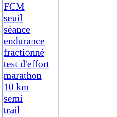
FCM
seuil
séance
endurance
fractionné
test d'effort
marathon
10 km
semi
trail