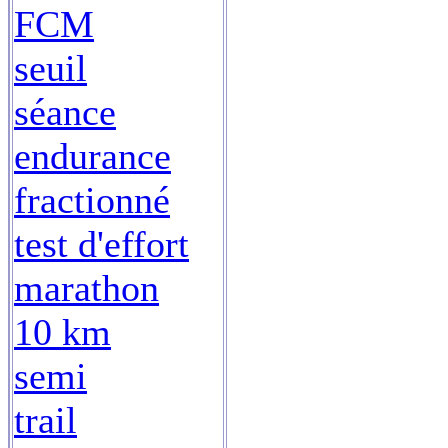
FCM
seuil
séance
endurance
fractionné
test d'effort
marathon
10 km
semi
trail