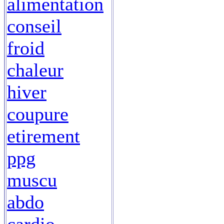
alimentation
conseil
froid
chaleur
hiver
coupure
etirement
ppg
muscu
abdo