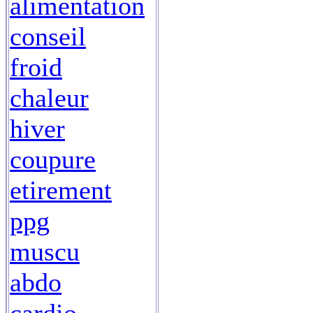
alimentation
conseil
froid
chaleur
hiver
coupure
etirement
ppg
muscu
abdo