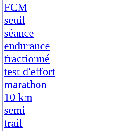
FCM
seuil
séance
endurance
fractionné
test d'effort
marathon
10 km
semi
trail