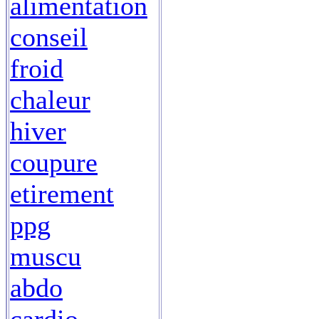
alimentation
conseil
froid
chaleur
hiver
coupure
etirement
ppg
muscu
abdo