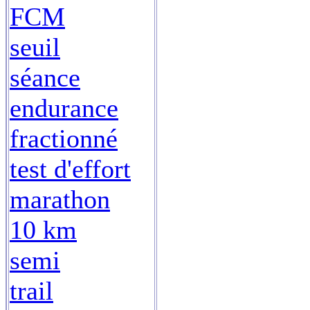
FCM
seuil
séance
endurance
fractionné
test d'effort
marathon
10 km
semi
trail