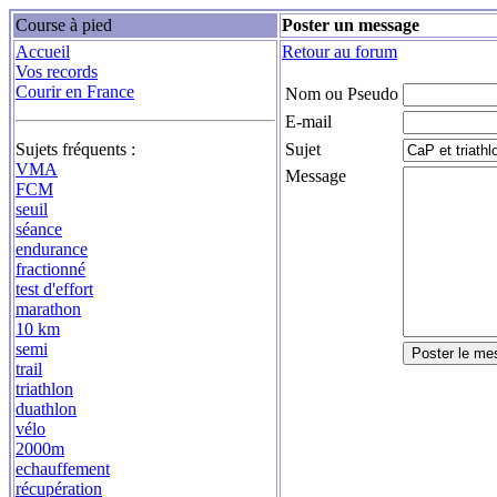
Course à pied
Poster un message
Accueil
Retour au forum
Vos records
Courir en France
Nom ou Pseudo
E-mail
Sujets fréquents :
Sujet
VMA
Message
FCM
seuil
séance
endurance
fractionné
test d'effort
marathon
10 km
semi
trail
triathlon
duathlon
vélo
2000m
echauffement
récupération