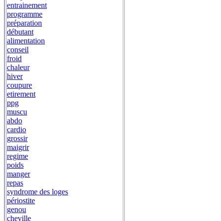
entrainement
programme
préparation
débutant
alimentation
conseil
froid
chaleur
hiver
coupure
etirement
ppg
muscu
abdo
cardio
grossir
maigrir
regime
poids
manger
repas
syndrome des loges
périostite
genou
cheville