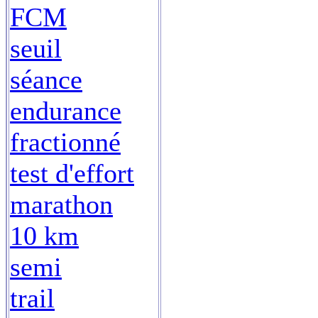
FCM
seuil
séance
endurance
fractionné
test d'effort
marathon
10 km
semi
trail