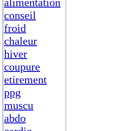
alimentation
conseil
froid
chaleur
hiver
coupure
etirement
ppg
muscu
abdo