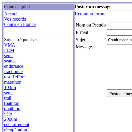
Course à pied
Poster un message
Accueil
Retour au forum
Vos records
Courir en France
Nom ou Pseudo
E-mail
Sujets fréquents :
Sujet
VMA
Message
FCM
seuil
séance
endurance
fractionné
test d'effort
marathon
10 km
semi
trail
triathlon
duathlon
vélo
2000m
echauffement
récupération