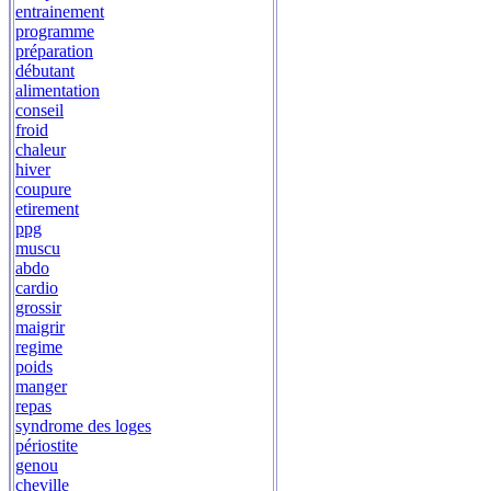
entrainement
programme
préparation
débutant
alimentation
conseil
froid
chaleur
hiver
coupure
etirement
ppg
muscu
abdo
cardio
grossir
maigrir
regime
poids
manger
repas
syndrome des loges
périostite
genou
cheville