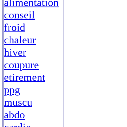
alimentation
conseil
froid
chaleur
hiver
coupure
etirement
ppg
muscu
abdo