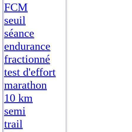
FCM
seuil
séance
endurance
fractionné
test d'effort
marathon
10 km
semi
trail