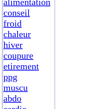
alimentation
conseil
froid
chaleur
hiver
coupure
etirement
ppg
muscu
abdo