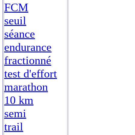
FCM
seuil
séance
endurance
fractionné
test d'effort
marathon
10 km
semi
trail