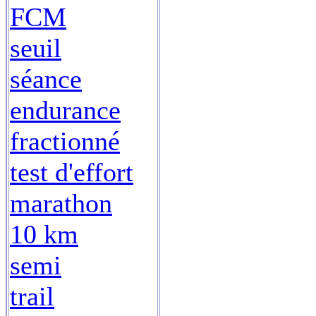
FCM
seuil
séance
endurance
fractionné
test d'effort
marathon
10 km
semi
trail