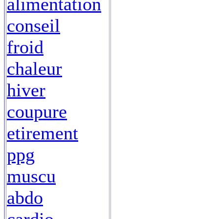
alimentation
conseil
froid
chaleur
hiver
coupure
etirement
ppg
muscu
abdo