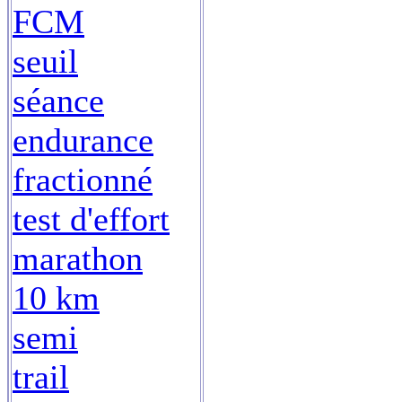
FCM
seuil
séance
endurance
fractionné
test d'effort
marathon
10 km
semi
trail