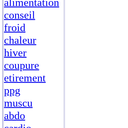
alimentation
conseil
froid
chaleur
hiver
coupure
etirement
ppg
muscu
abdo