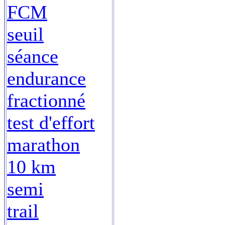
FCM
seuil
séance
endurance
fractionné
test d'effort
marathon
10 km
semi
trail