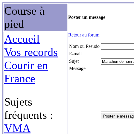
Course à
Poster un message
pied
Retour au forum
Accueil
Nom ou Pseudo
Vos records
E-mail
Sujet
Courir en
Message
France
Sujets
fréquents :
VMA