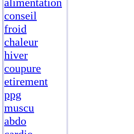
alimentation
conseil
froid
chaleur
hiver
coupure
etirement
ppg
muscu
abdo