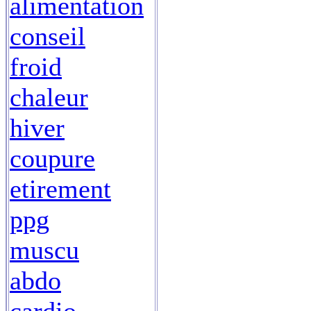
alimentation
conseil
froid
chaleur
hiver
coupure
etirement
ppg
muscu
abdo