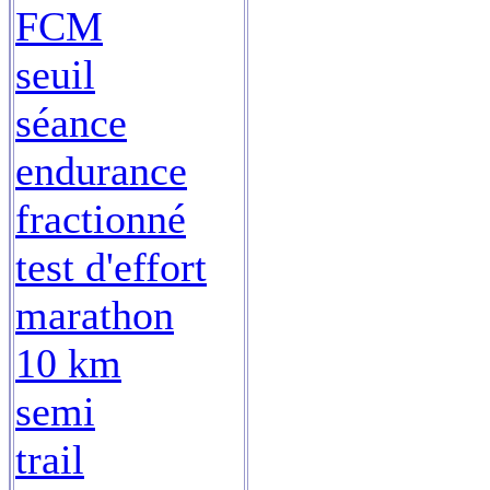
FCM
seuil
séance
endurance
fractionné
test d'effort
marathon
10 km
semi
trail