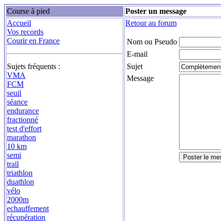
Course à pied
Poster un message
Accueil
Retour au forum
Vos records
Courir en France
Nom ou Pseudo
E-mail
Sujets fréquents :
Sujet
VMA
Message
FCM
seuil
séance
endurance
fractionné
test d'effort
marathon
10 km
semi
trail
triathlon
duathlon
vélo
2000m
echauffement
récupération