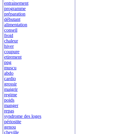
entrainement
programme
préparation
débutant
alimentation
conseil
froid
chaleur
hiver
coupure
etirement
ppg
muscu
abdo
cardio
grossir
maigrir
regime
poids
manger
repas
syndrome des loges
périostite
genou
cheville