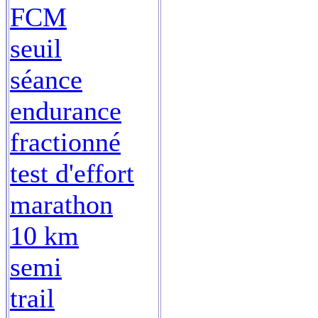
FCM
seuil
séance
endurance
fractionné
test d'effort
marathon
10 km
semi
trail