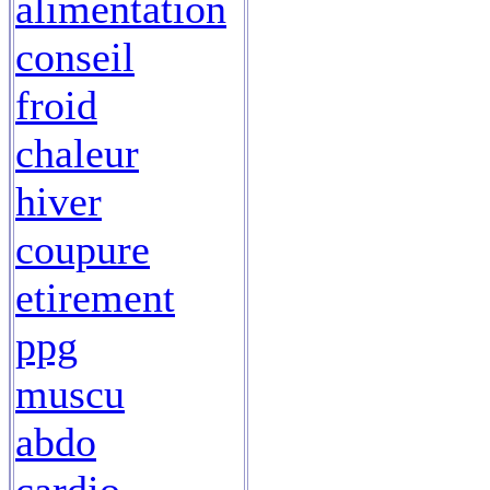
alimentation
conseil
froid
chaleur
hiver
coupure
etirement
ppg
muscu
abdo