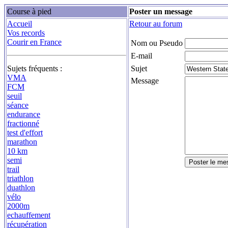
Course à pied
Poster un message
Accueil
Retour au forum
Vos records
Courir en France
Nom ou Pseudo
E-mail
Sujets fréquents :
Sujet
VMA
Message
FCM
seuil
séance
endurance
fractionné
test d'effort
marathon
10 km
semi
trail
triathlon
duathlon
vélo
2000m
echauffement
récupération