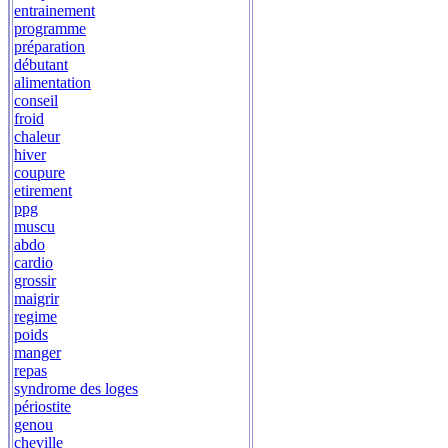
entrainement
programme
préparation
débutant
alimentation
conseil
froid
chaleur
hiver
coupure
etirement
ppg
muscu
abdo
cardio
grossir
maigrir
regime
poids
manger
repas
syndrome des loges
périostite
genou
cheville