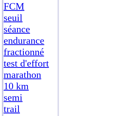
FCM
seuil
séance
endurance
fractionné
test d'effort
marathon
10 km
semi
trail