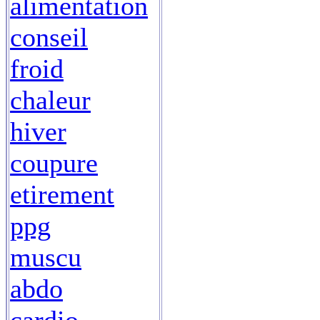
alimentation
conseil
froid
chaleur
hiver
coupure
etirement
ppg
muscu
abdo