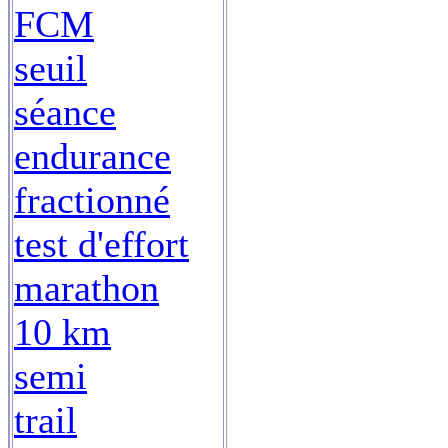
FCM
seuil
séance
endurance
fractionné
test d'effort
marathon
10 km
semi
trail