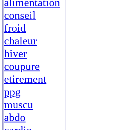
alimentation
conseil
froid
chaleur
hiver
coupure
etirement
ppg
muscu
abdo