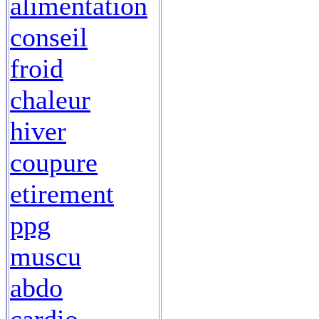
alimentation
conseil
froid
chaleur
hiver
coupure
etirement
ppg
muscu
abdo