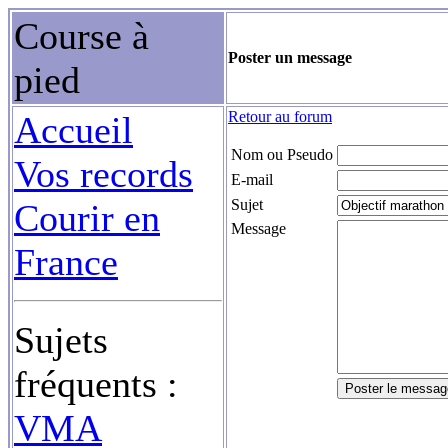
Course à
Poster un message
pied
Retour au forum
Accueil
Nom ou Pseudo
Vos records
E-mail
Sujet
Courir en
Message
France
Sujets
fréquents :
VMA