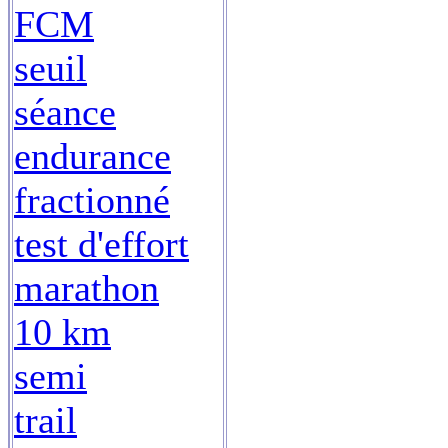
FCM
seuil
séance
endurance
fractionné
test d'effort
marathon
10 km
semi
trail