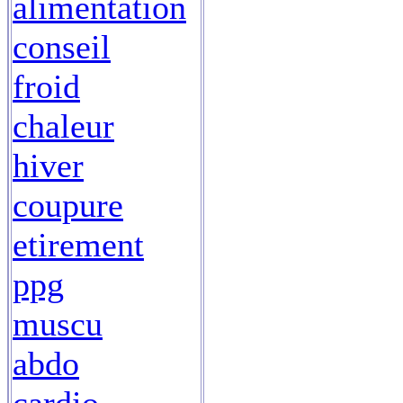
alimentation
conseil
froid
chaleur
hiver
coupure
etirement
ppg
muscu
abdo