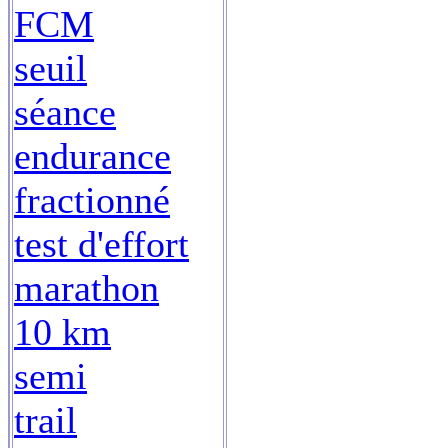
FCM
seuil
séance
endurance
fractionné
test d'effort
marathon
10 km
semi
trail