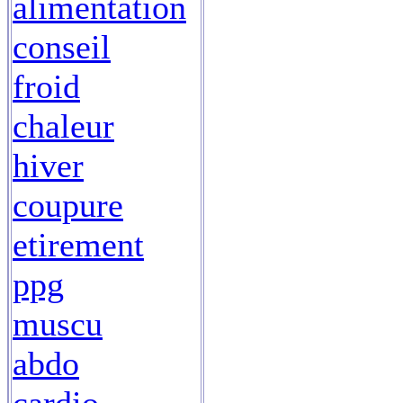
alimentation
conseil
froid
chaleur
hiver
coupure
etirement
ppg
muscu
abdo