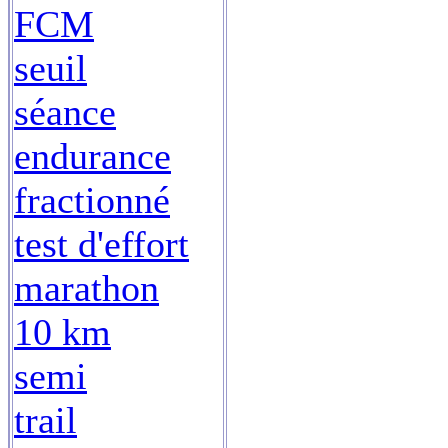
FCM
seuil
séance
endurance
fractionné
test d'effort
marathon
10 km
semi
trail