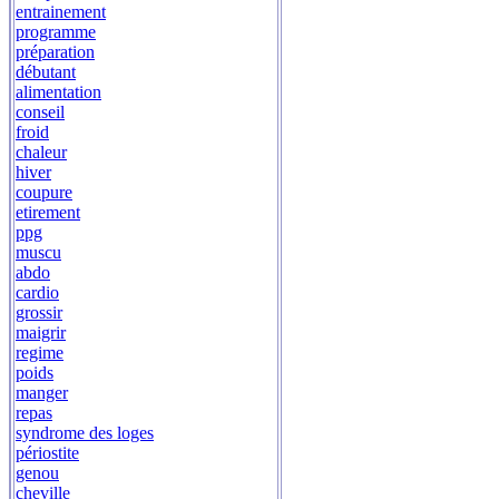
entrainement
programme
préparation
débutant
alimentation
conseil
froid
chaleur
hiver
coupure
etirement
ppg
muscu
abdo
cardio
grossir
maigrir
regime
poids
manger
repas
syndrome des loges
périostite
genou
cheville