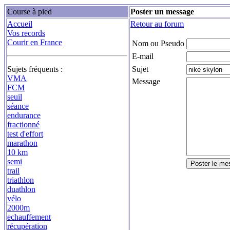
Course à pied
Poster un message
Accueil
Retour au forum
Vos records
Courir en France
Nom ou Pseudo
E-mail
Sujets fréquents :
Sujet
VMA
Message
FCM
seuil
séance
endurance
fractionné
test d'effort
marathon
10 km
semi
trail
triathlon
duathlon
vélo
2000m
echauffement
récupération