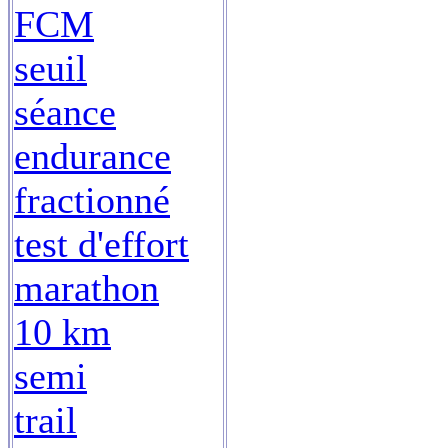
FCM
seuil
séance
endurance
fractionné
test d'effort
marathon
10 km
semi
trail