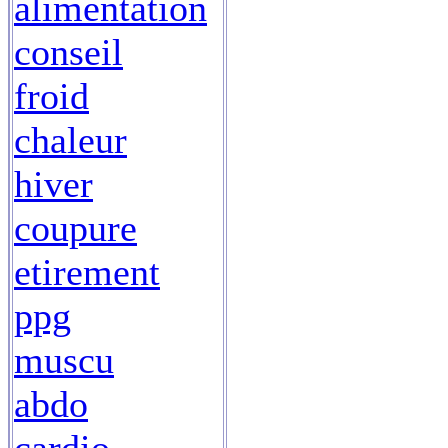
alimentation
conseil
froid
chaleur
hiver
coupure
etirement
ppg
muscu
abdo