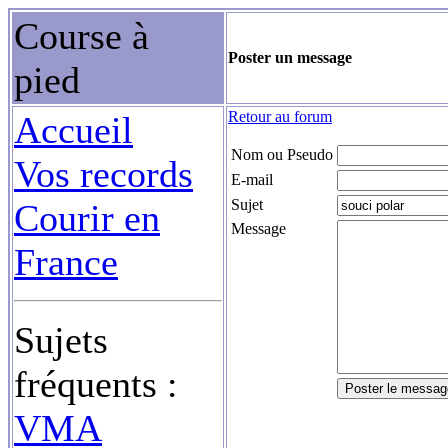
Course à
Poster un message
pied
Retour au forum
Accueil
Nom ou Pseudo
Vos records
E-mail
Sujet
Courir en
Message
France
Sujets
fréquents :
VMA