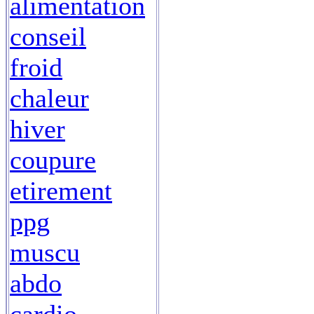
alimentation
conseil
froid
chaleur
hiver
coupure
etirement
ppg
muscu
abdo