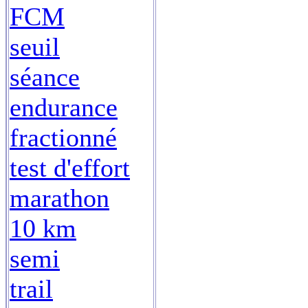
FCM
seuil
séance
endurance
fractionné
test d'effort
marathon
10 km
semi
trail