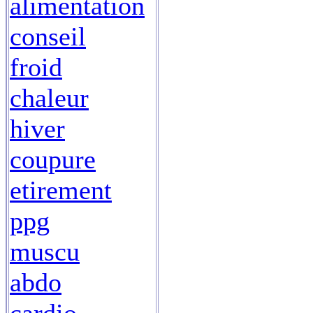
alimentation
conseil
froid
chaleur
hiver
coupure
etirement
ppg
muscu
abdo