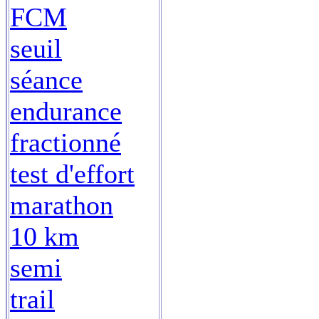
FCM
seuil
séance
endurance
fractionné
test d'effort
marathon
10 km
semi
trail