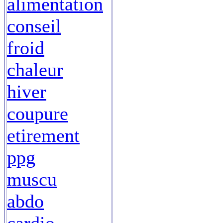
alimentation
conseil
froid
chaleur
hiver
coupure
etirement
ppg
muscu
abdo