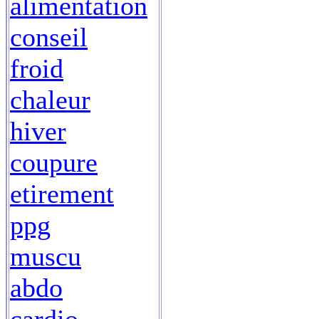
alimentation
conseil
froid
chaleur
hiver
coupure
etirement
ppg
muscu
abdo