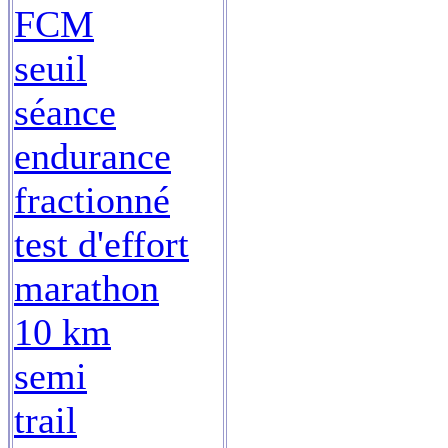
FCM
seuil
séance
endurance
fractionné
test d'effort
marathon
10 km
semi
trail