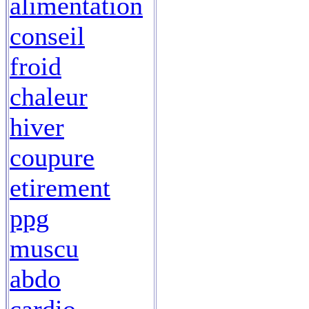
alimentation
conseil
froid
chaleur
hiver
coupure
etirement
ppg
muscu
abdo