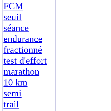
FCM
seuil
séance
endurance
fractionné
test d'effort
marathon
10 km
semi
trail