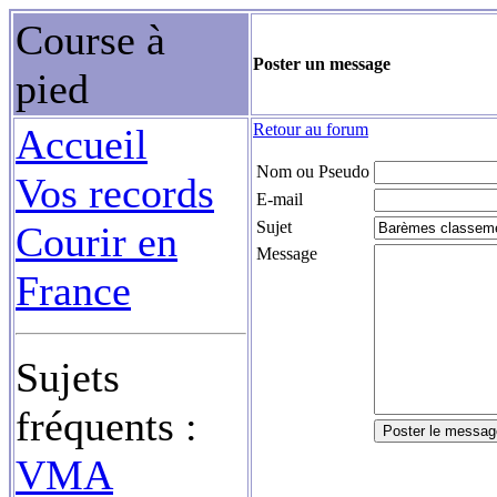
Course à
Poster un message
pied
Retour au forum
Accueil
Nom ou Pseudo
Vos records
E-mail
Sujet
Courir en
Message
France
Sujets
fréquents :
VMA