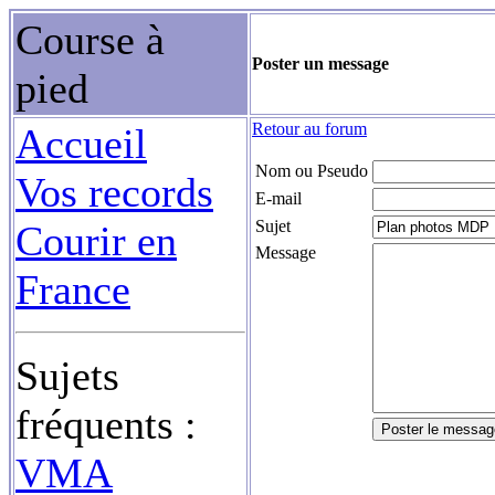
Course à
Poster un message
pied
Retour au forum
Accueil
Nom ou Pseudo
Vos records
E-mail
Sujet
Courir en
Message
France
Sujets
fréquents :
VMA