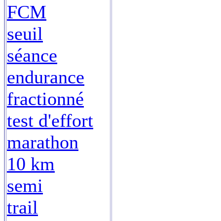
FCM
seuil
séance
endurance
fractionné
test d'effort
marathon
10 km
semi
trail