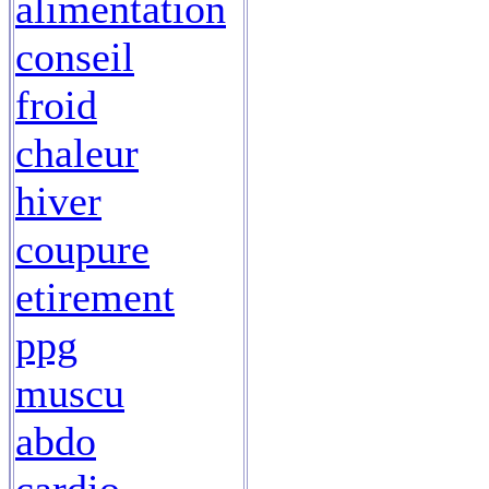
alimentation
conseil
froid
chaleur
hiver
coupure
etirement
ppg
muscu
abdo