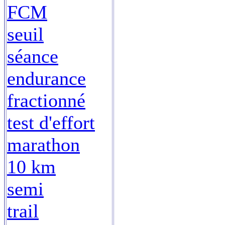
FCM
seuil
séance
endurance
fractionné
test d'effort
marathon
10 km
semi
trail