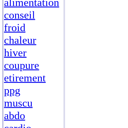
alimentation
conseil
froid
chaleur
hiver
coupure
etirement
ppg
muscu
abdo