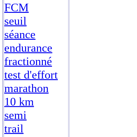
FCM
seuil
séance
endurance
fractionné
test d'effort
marathon
10 km
semi
trail