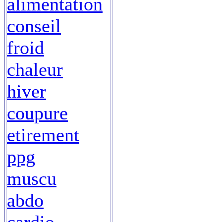
alimentation
conseil
froid
chaleur
hiver
coupure
etirement
ppg
muscu
abdo