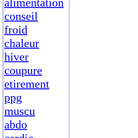
alimentation
conseil
froid
chaleur
hiver
coupure
etirement
ppg
muscu
abdo