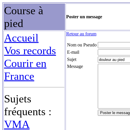
Course à
Poster un message
pied
Retour au forum
Accueil
Nom ou Pseudo
Vos records
E-mail
Sujet
Courir en
Message
France
Sujets
fréquents :
VMA