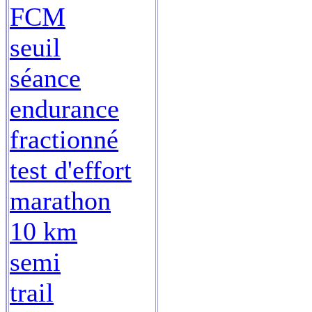
FCM
seuil
séance
endurance
fractionné
test d'effort
marathon
10 km
semi
trail