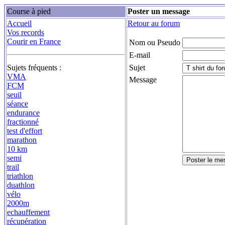
Course à pied
Poster un message
Accueil
Retour au forum
Vos records
Courir en France
Nom ou Pseudo
E-mail
Sujets fréquents :
Sujet
VMA
Message
FCM
seuil
séance
endurance
fractionné
test d'effort
marathon
10 km
semi
trail
triathlon
duathlon
vélo
2000m
echauffement
récupération