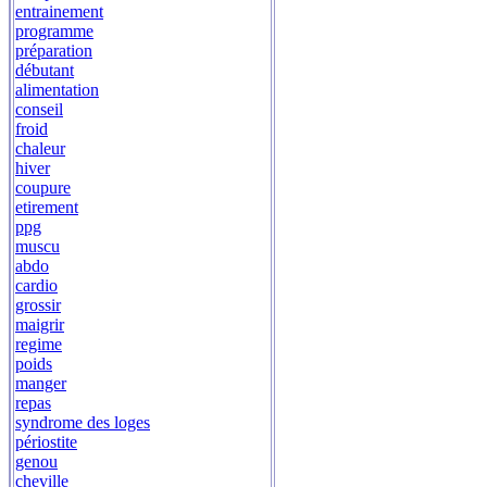
entrainement
programme
préparation
débutant
alimentation
conseil
froid
chaleur
hiver
coupure
etirement
ppg
muscu
abdo
cardio
grossir
maigrir
regime
poids
manger
repas
syndrome des loges
périostite
genou
cheville