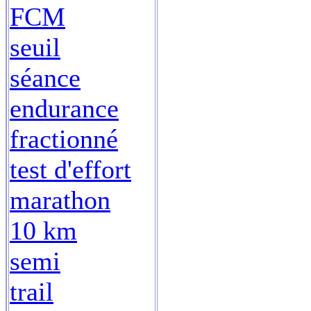
FCM
seuil
séance
endurance
fractionné
test d'effort
marathon
10 km
semi
trail