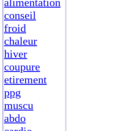
alimentation
conseil
froid
chaleur
hiver
coupure
etirement
ppg
muscu
abdo