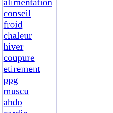
alimentation
conseil
froid
chaleur
hiver
coupure
etirement
ppg
muscu
abdo