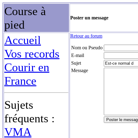
Course à
Poster un message
pied
Retour au forum
Accueil
Nom ou Pseudo
Vos records
E-mail
Sujet
Courir en
Message
France
Sujets
fréquents :
VMA