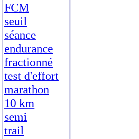
FCM
seuil
séance
endurance
fractionné
test d'effort
marathon
10 km
semi
trail