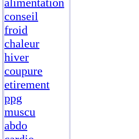
alimentation
conseil
froid
chaleur
hiver
coupure
etirement
ppg
muscu
abdo