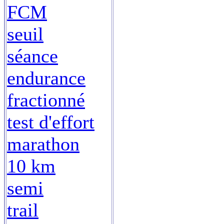
FCM
seuil
séance
endurance
fractionné
test d'effort
marathon
10 km
semi
trail