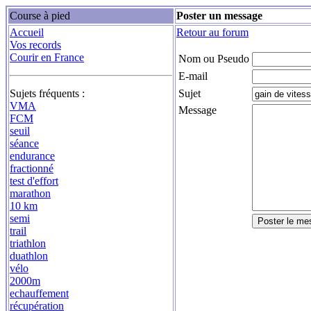
Course à pied
Poster un message
Accueil
Retour au forum
Vos records
Courir en France
Nom ou Pseudo
E-mail
Sujets fréquents :
Sujet
VMA
Message
FCM
seuil
séance
endurance
fractionné
test d'effort
marathon
10 km
semi
trail
triathlon
duathlon
vélo
2000m
echauffement
récupération