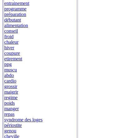
entrainement
programme
préparation
débutant
alimentation
conseil
froid
chaleur
hiver
coupure
etirement
ppg
muscu
abdo
cardio
grossir
maigrir
regime
poids
manger
repas
syndrome des loges
périostite
genou
cheville