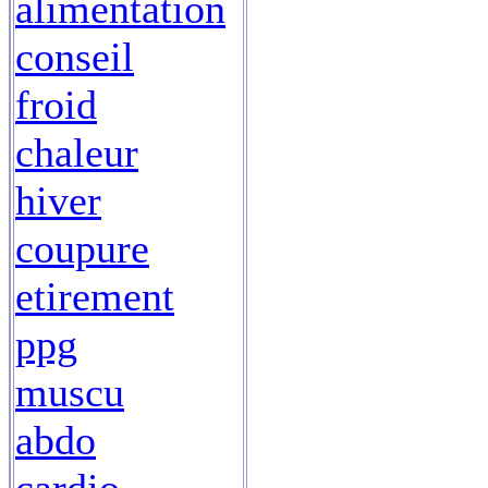
alimentation
conseil
froid
chaleur
hiver
coupure
etirement
ppg
muscu
abdo