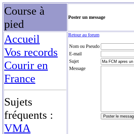
Course à
Poster un message
pied
Retour au forum
Accueil
Nom ou Pseudo
Vos records
E-mail
Sujet
Courir en
Message
France
Sujets
fréquents :
VMA