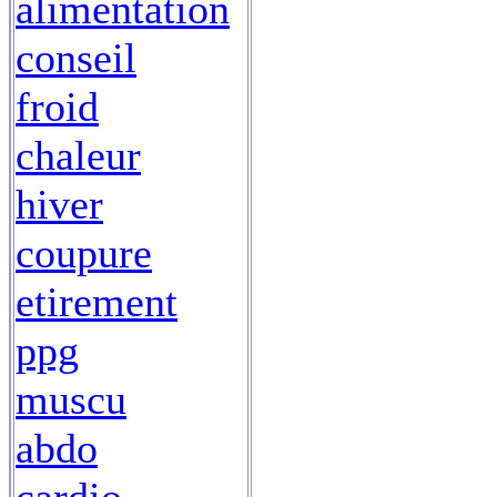
alimentation
conseil
froid
chaleur
hiver
coupure
etirement
ppg
muscu
abdo