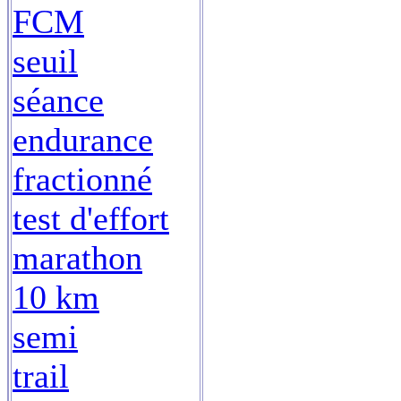
FCM
seuil
séance
endurance
fractionné
test d'effort
marathon
10 km
semi
trail